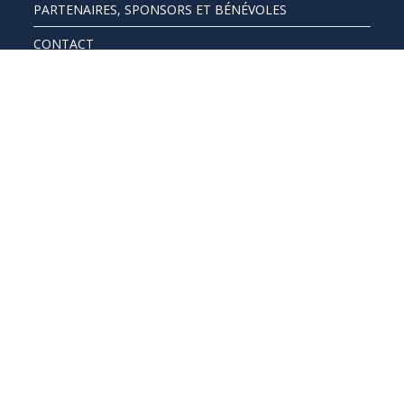
PARTENAIRES, SPONSORS ET BÉNÉVOLES
CONTACT
DEVENIR BÉNÉVOLE !
INFOS COURSES
INSCRIPTIONS
PROGRAMME
LES COURSES
REGLEMENT
RESULTATS
PHOTOS
INFOS PRATIQUES